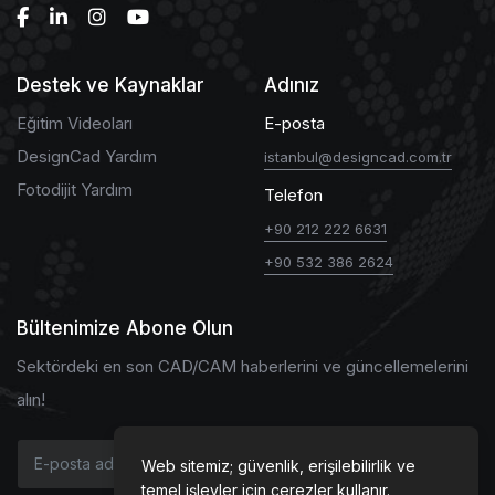
Destek ve Kaynaklar
Adınız
Eğitim Videoları
E-posta
DesignCad Yardım
istanbul@designcad.com.tr
Fotodijit Yardım
Telefon
+90 212 222 6631
+90 532 386 2624
Bültenimize Abone Olun
Sektördeki en son CAD/CAM haberlerini ve güncellemelerini
alın!
Web sitemiz; güvenlik, erişilebilirlik ve
temel işlevler için çerezler kullanır.