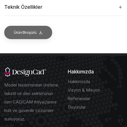
Teknik Özellikler
Ürün Broşürü
Hakkımızda
Hakkımızda
Model tasarımından üretime,
Vizyon & Misyon
tekstil ve deri sektörünün
Referanslar
tüm CAD/CAM ihtiyaçlarına
Duyurular
hızlı ve güvenilir çözümler
sunuyoruz.