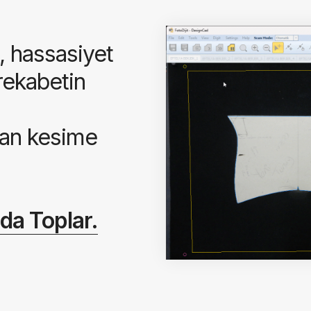
, hassasiyet
rekabetin
dan kesime
nda Toplar.