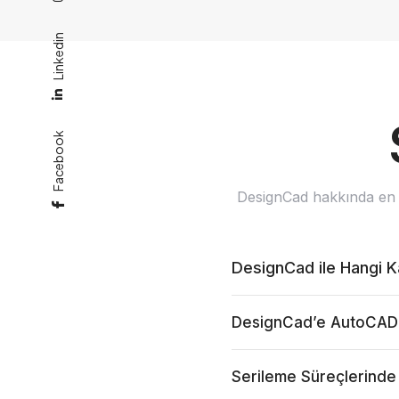
Linkedin
Facebook
DesignCad hakkında en sı
DesignCad ile Hangi Kal
DesignCad’e AutoCAD tar
Serileme Süreçlerinde H