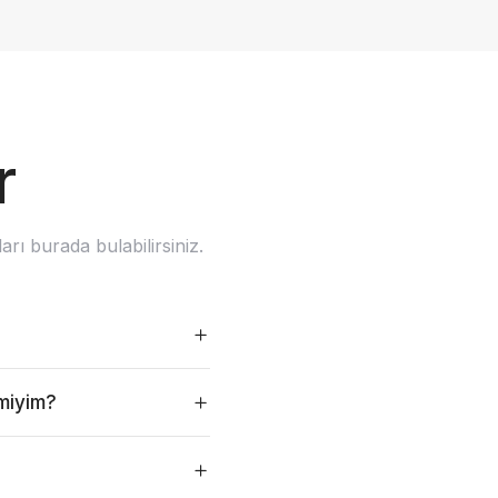
r
rı burada bulabilirsiniz.
 miyim?