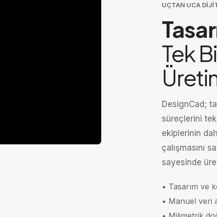
UÇTAN UCA DIJI
Tasa
Tek Bi
Üreti
DesignCad; ta
süreçlerini te
ekiplerinin da
çalışmasını sa
sayesinde üreti
• Tasarım ve ke
• Manuel veri a
• Milimetrik do