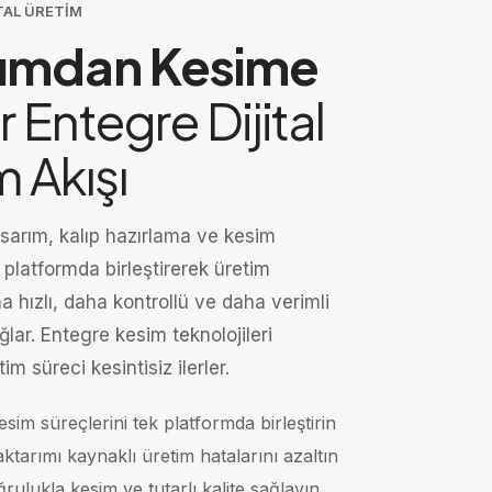
TAL ÜRETIM
rımdan Kesime
r Entegre Dijital
m Akışı
sarım, kalıp hazırlama ve kesim
k platformda birleştirerek üretim
ha hızlı, daha kontrollü ve daha verimli
ğlar. Entegre kesim teknolojileri
m süreci kesintisiz ilerler.
sim süreçlerini tek platformda birleştirin
ktarımı kaynaklı üretim hatalarını azaltın
ğrulukla kesim ve tutarlı kalite sağlayın