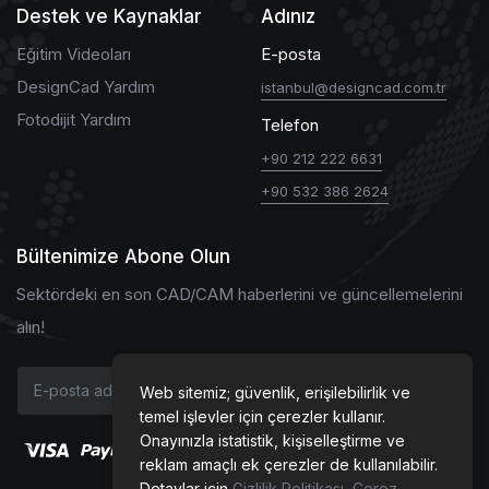
Destek ve Kaynaklar
Adınız
Eğitim Videoları
E-posta
DesignCad Yardım
istanbul@designcad.com.tr
Fotodijit Yardım
Telefon
+90 212 222 6631
+90 532 386 2624
Bültenimize Abone Olun
Sektördeki en son CAD/CAM haberlerini ve güncellemelerini
alın!
Web sitemiz; güvenlik, erişilebilirlik ve
temel işlevler için çerezler kullanır.
Onayınızla istatistik, kişiselleştirme ve
reklam amaçlı ek çerezler de kullanılabilir.
Detaylar için
Gizlilik Politikası
,
Çerez