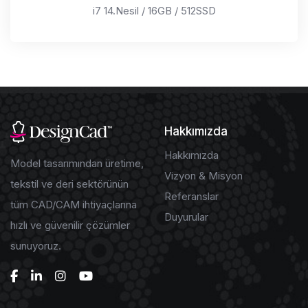
i7 14.Nesil / 16GB / 512SSD
Hakkımızda
Hakkımızda
Model tasarımından üretime,
Vizyon & Misyon
tekstil ve deri sektörünün
Referanslar
tüm CAD/CAM ihtiyaçlarına
Duyurular
hızlı ve güvenilir çözümler
sunuyoruz.