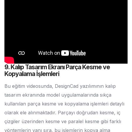
9. Kalıp Tasarım Ekranı Parça Kesme ve
Kopyalama İşlemleri
Bu eğitim videosunda, DesignCad yazılımının kalıp
tasarım ekranında model uygulamalarında sıkça
kullanılan parça kesme ve kopyalama işlemleri detaylı
olarak ele alınmaktadır. Parçayı doğrudan kesme, iç
çizgiler üzerinden kesme ve paralel kesme gibi farklı
yöntemlerin yanı sıra, bu işlemlerin kopya alma