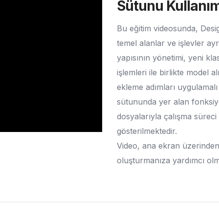
Sütunu Kullanım
Bu eğitim videosunda, Desi
temel alanlar ve işlevler ayr
yapısının yönetimi, yeni kl
işlemleri ile birlikte mode
ekleme adımları uygulamalı 
sütununda yer alan fonksiyo
dosyalarıyla çalışma süreci v
gösterilmektedir.
Video, ana ekran üzerinden 
oluşturmanıza yardımcı ol