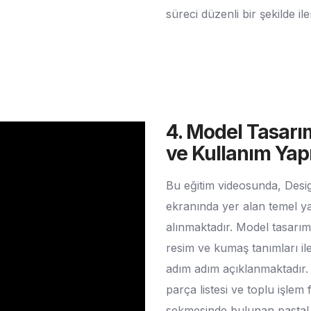
süreci düzenli bir şekilde 
4. Model Tasarı
ve Kullanım Yapı
Bu eğitim videosunda, Desi
ekranında yer alan temel ya
alınmaktadır. Model tasarım 
resim ve kumaş tanımları il
adım adım açıklanmaktadır. 
parça listesi ve toplu işlem 
sekmesinde bulunan pastal 