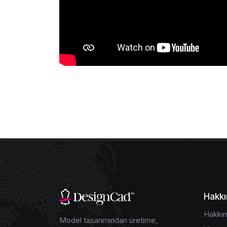
Hakkı
Hakkı
Model tasarımından üretime,