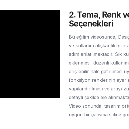
2. Tema, Renk v
Seçenekleri
Bu eğitim videosunda, Desi
ve kullanım alışkanlıklarını
adım anlatılmaktadır. Sık ku
eklenmesi, düzenli kullanım
erişilebilir hale getirilmesi
fonksiyon renklerinin ayar
yapılandırılması ve arayüzü
detaylı şekilde ele alınmakta
Video sonunda, tasarım orta
uygun bir çalışma stiline göre