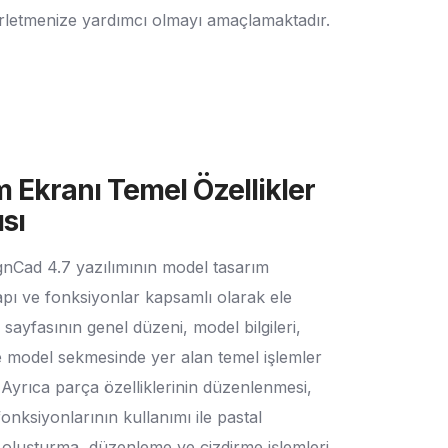
ilerletmenize yardımcı olmayı amaçlamaktadır.
m Ekranı Temel Özellikler
sı
gnCad 4.7 yazılımının model tasarım
pı ve fonksiyonlar kapsamlı olarak ele
sayfasının genel düzeni, model bilgileri,
e model sekmesinde yer alan temel işlemler
Ayrıca parça özelliklerinin düzenlenmesi,
fonksiyonlarının kullanımı ile pastal
oluşturma, düzenleme ve çizdirme işlemleri