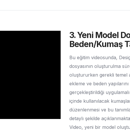
3. Yeni Model D
Beden/Kumaş T
Bu eğitim videosunda, Desi
dosyasının oluşturulma sür
oluştururken gerekli temel a
ekleme ve beden yapılarını 
gerçekleştirildiği uygulamal
içinde kullanılacak kumaşla
düzenlenmesi ve bu tanımlar
detaylı şekilde açıklanmakta
Video, yeni bir model oluş