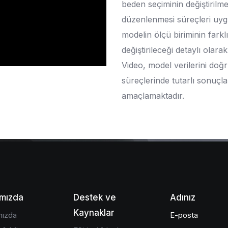
beden seçiminin değiştirilm
düzenlenmesi süreçleri uygu
modelin ölçü biriminin farkl
değiştirileceği detaylı olara
Video, model verilerini doğ
süreçlerinde tutarlı sonuçl
amaçlamaktadır.
mızda
Destek ve
Adınız
Kaynaklar
mızda
E-posta